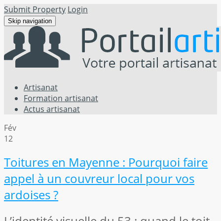
Submit Property
Login
Skip navigation
Artisanat
Formation artisanat
Actus artisanat
Fév
12
Toitures en Mayenne : Pourquoi faire
appel à un couvreur local pour vos
ardoises ?
L’identité visuelle du 53 : quand le toit